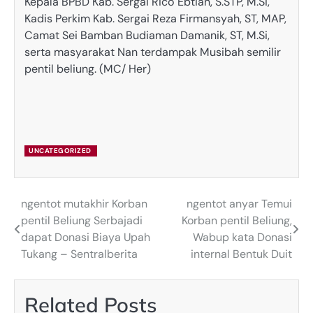
Kepala BPBD Kab. Sergai Rico Ebtian, S.STP, M.Si,
Kadis Perkim Kab. Sergai Reza Firmansyah, ST, MAP,
Camat Sei Bamban Budiaman Damanik, ST, M.Si,
serta masyarakat Nan terdampak Musibah semilir
pentil beliung. (MC/ Her)
UNCATEGORIZED
ngentot mutakhir Korban
ngentot anyar Temui
Post
pentil Beliung Serbajadi
Korban pentil Beliung,
navigation
dapat Donasi Biaya Upah
Wabup kata Donasi
Tukang – Sentralberita
internal Bentuk Duit
Related Posts