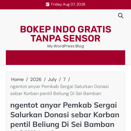
Skip
Friday, Aug 07, 2026
to
content
BOKEP INDO GRATIS
TANPA SENSOR
My WordPress Blog
Home
2026
July
7
ngentot anyar Pemkab Sergai Salurkan Donasi
sebar Korban pentil Beliung Di Sei Bamban
ngentot anyar Pemkab Sergai
Salurkan Donasi sebar Korban
pentil Beliung Di Sei Bamban