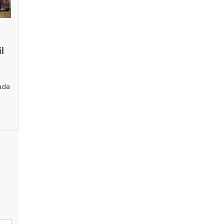
l
ada