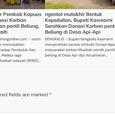
ar Pemkab Kapuas
ngentot mutakhir Bentuk
nasi Korban
Kepedulian, Bupati Kasmarni
n pentil Beliung,
Serahkan Donasi Korban penti
aih
Beliung di Desa Api-Api
ltengonline.com – rezim
BENGKALIS – Bupati Bengkalis Kasmarni
s menunjukkan
menyerahkan secara simbolis Donasi kep
rhadap Penduduk Nan
masyarakat korban Musibah semilir pentil
 Melalui raga
beliung di Desa Api-Api, Kecamatan…
usibah wilayah (BPBD)…
red fields are marked
*