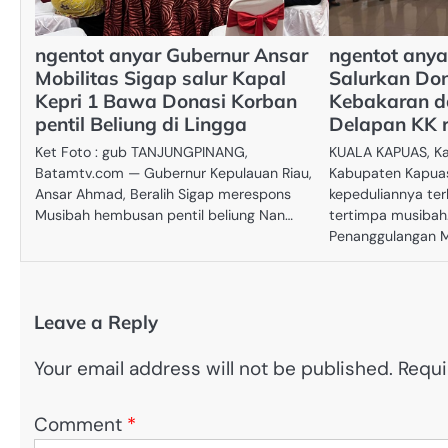
ngentot anyar Gubernur Ansar
ngentot any
Mobilitas Sigap salur Kapal
Salurkan Do
Kepri 1 Bawa Donasi Korban
Kebakaran da
pentil Beliung di Lingga
Delapan KK r
Ket Foto : gub TANJUNGPINANG,
KUALA KAPUAS, Ka
Batamtv.com — Gubernur Kepulauan Riau,
Kabupaten Kapua
Ansar Ahmad, Beralih Sigap merespons
kepeduliannya te
Musibah hembusan pentil beliung Nan…
tertimpa musibah.
Penanggulangan M
Leave a Reply
Your email address will not be published.
Requi
Comment
*