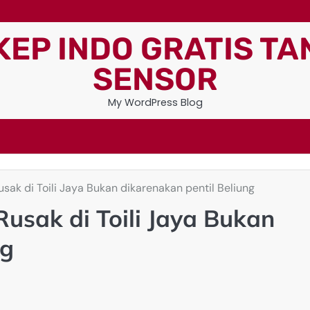
KEP INDO GRATIS TA
SENSOR
My WordPress Blog
ak di Toili Jaya Bukan dikarenakan pentil Beliung
usak di Toili Jaya Bukan
ng