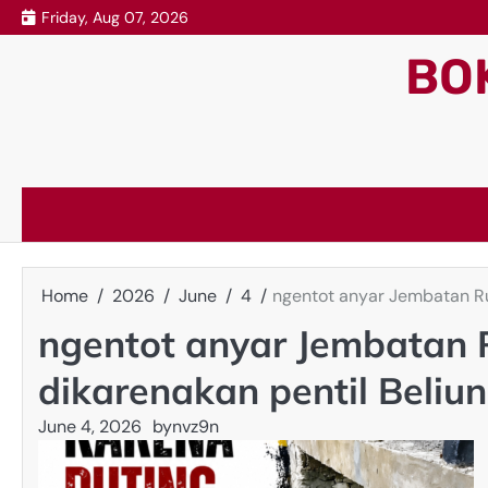
Skip
Friday, Aug 07, 2026
to
BO
content
Home
2026
June
4
ngentot anyar Jembatan Rus
ngentot anyar Jembatan R
dikarenakan pentil Beliu
June 4, 2026
by
nvz9n