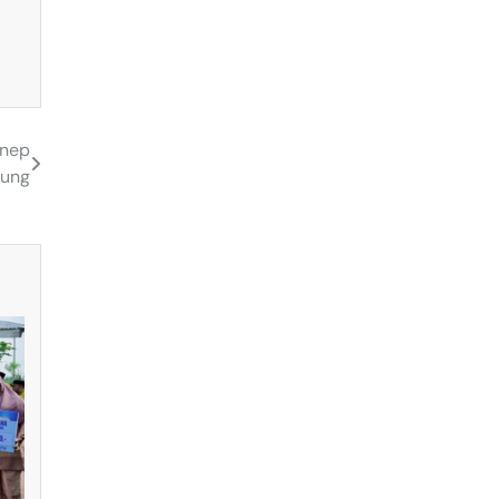
enep
iung