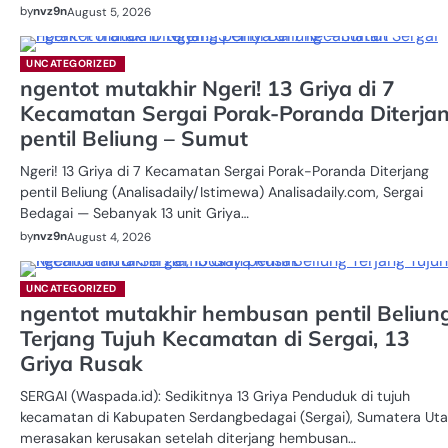
by
nvz9n
August 5, 2026
UNCATEGORIZED
ngentot mutakhir Ngeri! 13 Griya di 7
Kecamatan Sergai Porak-Poranda Diterja
pentil Beliung – Sumut
Ngeri! 13 Griya di 7 Kecamatan Sergai Porak-Poranda Diterjang
pentil Beliung (Analisadaily/Istimewa) Analisadaily.com, Sergai
Bedagai — Sebanyak 13 unit Griya…
by
nvz9n
August 4, 2026
UNCATEGORIZED
ngentot mutakhir hembusan pentil Beliun
Terjang Tujuh Kecamatan di Sergai, 13
Griya Rusak
SERGAI (Waspada.id): Sedikitnya 13 Griya Penduduk di tujuh
kecamatan di Kabupaten Serdangbedagai (Sergai), Sumatera Uta
merasakan kerusakan setelah diterjang hembusan…