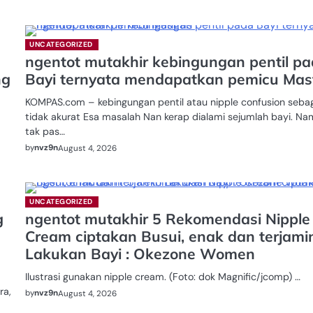
UNCATEGORIZED
ngentot mutakhir kebingungan pentil p
ng
Bayi ternyata mendapatkan pemicu Mast
KOMPAS.com – kebingungan pentil atau nipple confusion seba
tidak akurat Esa masalah Nan kerap dialami sejumlah bayi. Na
tak pas…
by
nvz9n
August 4, 2026
UNCATEGORIZED
g
ngentot mutakhir 5 Rekomendasi Nipple
Cream ciptakan Busui, enak dan terjami
Lakukan Bayi : Okezone Women
Ilustrasi gunakan nipple cream. (Foto: dok Magnific/jcomp) …
ra,
by
nvz9n
August 4, 2026