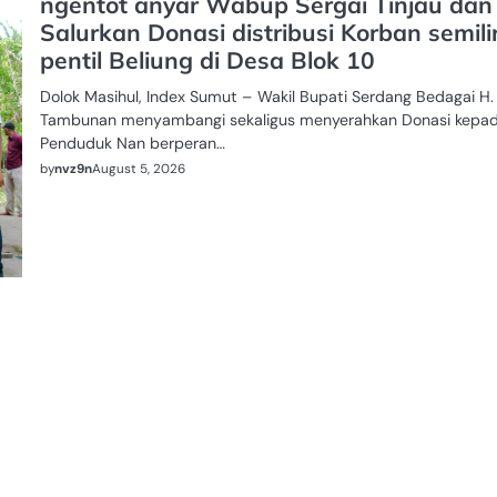
ngentot anyar Wabup Sergai Tinjau dan
Salurkan Donasi distribusi Korban semili
pentil Beliung di Desa Blok 10
Dolok Masihul, Index Sumut – Wakil Bupati Serdang Bedagai H. 
Tambunan menyambangi sekaligus menyerahkan Donasi kepa
Penduduk Nan berperan…
by
nvz9n
August 5, 2026