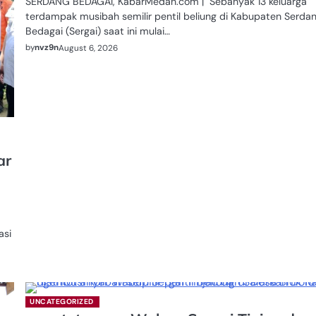
SERDANG BEDAGAI, KabarMedan.com | Sebanyak 13 keluarga
terdampak musibah semilir pentil beliung di Kabupaten Serda
Bedagai (Sergai) saat ini mulai…
by
nvz9n
August 6, 2026
ar
asi
UNCATEGORIZED