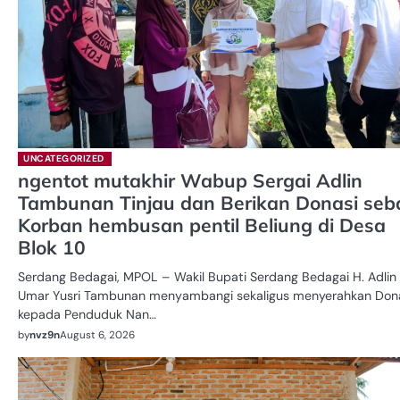
UNCATEGORIZED
ngentot mutakhir Wabup Sergai Adlin
Tambunan Tinjau dan Berikan Donasi seb
Korban hembusan pentil Beliung di Desa
Blok 10
Serdang Bedagai, MPOL – Wakil Bupati Serdang Bedagai H. Adlin
Umar Yusri Tambunan menyambangi sekaligus menyerahkan Don
kepada Penduduk Nan…
by
nvz9n
August 6, 2026