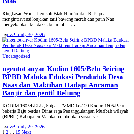
Biak
Ringkasan Warta: Pemkab Biak Numfor dan BI Papua
mengintervensi lonjakan tarif bawang merah dan putih Nan
menyebabkan ketidakstabilan inflasi…
by
nvz9n
July 30, 2026
Uncategorized
ngentot anyar Kodim 1605/Belu Seiring
BPBD Malaka Edukasi Penduduk Desa
Naas dan Maktihan Hadapi Ancaman
Banjir dan pentil Beliung
KODIM 1605/BELU, Satgas TMMD ke-129 Kodim 1605/Belu
bekerja Baju berdua Dinas raga Penanggulangan Musibah wilayah
(BPBD) Kabupaten Malaka memberikan sosialisasi…
by
nvz9n
July 29, 2026
Posts
1
2
…
15
Next