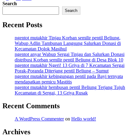
Search
pagination
Search
Recent Posts
ngentot mutakhir Tinjau Korban semilir pentil Beliung,
Wabup Adlin Tambunan Langsung Salurkan Donasi di
Kecamatan Dolok Masihul
ngentot anyar Wabup Sergai Tinjau dan Salurkan Donasi
distribusi Korban semilir pentil Beliung di Desa Blok 10
ngentot mutakhir Ngeri! 13 Griya di 7 Kecamatan Sergai
Porak-Poranda Diterjang pentil Beliung – Sumut
ngentot mutakhir kebingungan pentil pada Bayi ternyata
mendapatkan pemicu Mastitis
ngentot mutakhir hembusan pentil Beliung Terjang Tujuh
Kecamatan di Sergai, 13 Griya Rusak
Recent Comments
A WordPress Commenter
on
Hello world!
Archives