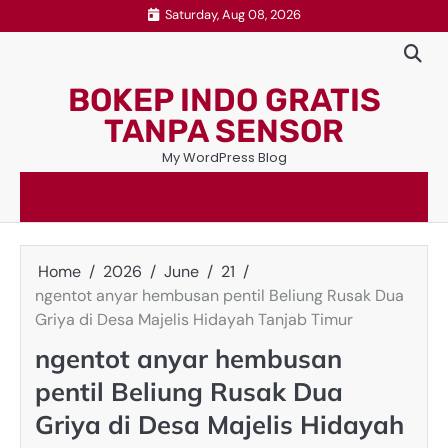
Skip
Saturday, Aug 08, 2026
to
content
BOKEP INDO GRATIS
TANPA SENSOR
My WordPress Blog
Home
2026
June
21
ngentot anyar hembusan pentil Beliung Rusak Dua
Griya di Desa Majelis Hidayah Tanjab Timur
ngentot anyar hembusan
pentil Beliung Rusak Dua
Griya di Desa Majelis Hidayah