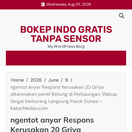
Skip
Wednesday, Aug 05, 2026
to
content
BOKEP INDO GRATIS
TANPA SENSOR
My WordPress Blog
Home
2026
June
9
ngentot anyar Respons Kerusakan 20 Griya
dikarenakan pentil Beliung di Perbaungan, Wabup
Sergai berkurang Langsung Pasok Donasi –
KabarMedan.com
ngentot anyar Respons
Kerusakan 20 Griya