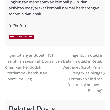
lingkungan mendapatkan kembali pulih, dan
aktivitas masyarakat kembali normal berbarengan
terjamin dan enak.
(nf/hn/rs)
UNCATEGORIZED
ngentot anyar Bupati HST
ngentot mutakhir
Post
serahkan sejumlah Donasi
Jembatan mutakhir Retak,
navigation
hasilkan Penduduk
Warganet Soroti Peran
terdampak hembusan
Pengawas hingga
pentil beliung
Lontarkan Sindiran
“dikarenakan pentil
Beliung”
Related Posts