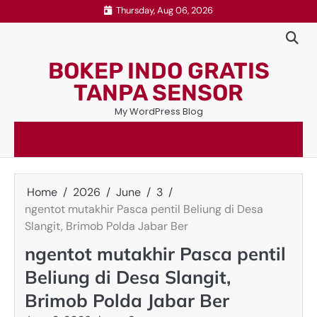
Skip
Thursday, Aug 06, 2026
to
content
BOKEP INDO GRATIS
TANPA SENSOR
My WordPress Blog
Home
2026
June
3
ngentot mutakhir Pasca pentil Beliung di Desa
Slangit, Brimob Polda Jabar Ber
ngentot mutakhir Pasca pentil
Beliung di Desa Slangit,
Brimob Polda Jabar Ber