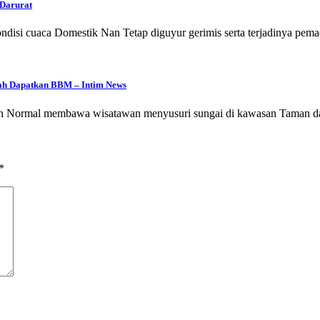
 Darurat
ondisi cuaca Domestik Nan Tetap diguyur gerimis serta terjadinya pema
sah Dapatkan BBM – Intim News
al membawa wisatawan menyusuri sungai di kawasan Taman dala
*