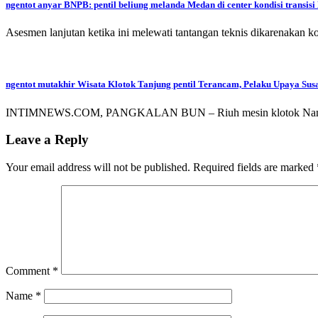
ngentot anyar BNPB: pentil beliung melanda Medan di center kondisi transisi
Asesmen lanjutan ketika ini melewati tantangan teknis dikarenakan k
ngentot mutakhir Wisata Klotok Tanjung pentil Terancam, Pelaku Upaya Su
INTIMNEWS.COM, PANGKALAN BUN – Riuh mesin klotok Nan Norm
Leave a Reply
Your email address will not be published.
Required fields are marked
Comment
*
Name
*