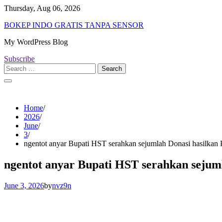
Skip
Thursday, Aug 06, 2026
to
BOKEP INDO GRATIS TANPA SENSOR
content
My WordPress Blog
Subscribe
Search
for:
Home
2026
June
3
ngentot anyar Bupati HST serahkan sejumlah Donasi hasilkan
ngentot anyar Bupati HST serahkan sejum
June 3, 2026
by
nvz9n