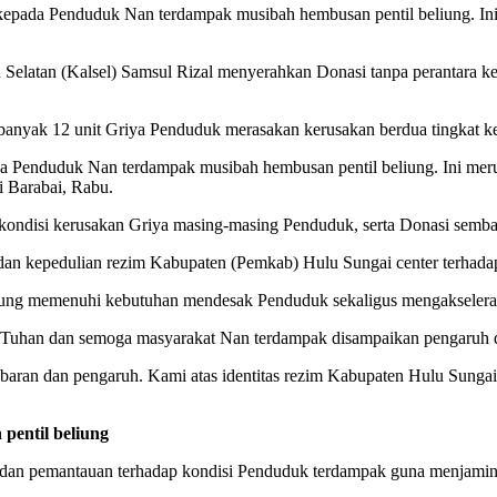
epada Penduduk Nan terdampak musibah hembusan pentil beliung. Ini
Selatan (Kalsel) Samsul Rizal menyerahkan Donasi tanpa perantara k
sebanyak 12 unit Griya Penduduk merasakan kerusakan berdua tingkat k
a Penduduk Nan terdampak musibah hembusan pentil beliung. Ini mer
i Barabai, Rabu.
 kondisi kerusakan Griya masing-masing Penduduk, serta Donasi semb
 dan kepedulian rezim Kabupaten (Pemkab) Hulu Sungai center terhad
ng memenuhi kebutuhan mendesak Penduduk sekaligus mengakselerasi
 Tuhan dan semoga masyarakat Nan terdampak disampaikan pengaruh da
an dan pengaruh. Kami atas identitas rezim Kabupaten Hulu Sungai cen
pentil beliung
aan dan pemantauan terhadap kondisi Penduduk terdampak guna menjami