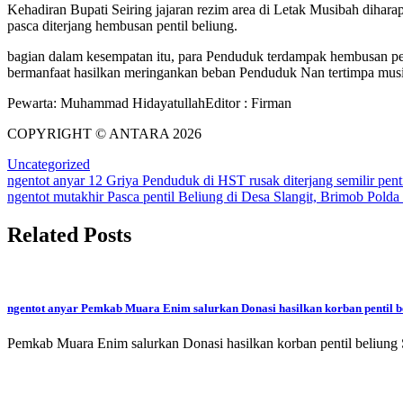
Kehadiran Bupati Seiring jajaran rezim area di Letak Musibah dihar
pasca diterjang hembusan pentil beliung.
bagian dalam kesempatan itu, para Penduduk terdampak hembusan pen
bermanfaat hasilkan meringankan beban Penduduk Nan tertimpa mus
Pewarta: Muhammad Hidayatullah
Editor : Firman
COPYRIGHT © ANTARA 2026
Uncategorized
Post
ngentot anyar 12 Griya Penduduk di HST rusak diterjang semilir penti
ngentot mutakhir Pasca pentil Beliung di Desa Slangit, Brimob Polda
navigation
Related Posts
ngentot anyar Pemkab Muara Enim salurkan Donasi hasilkan korban pentil b
Pemkab Muara Enim salurkan Donasi hasilkan korban pentil beliu