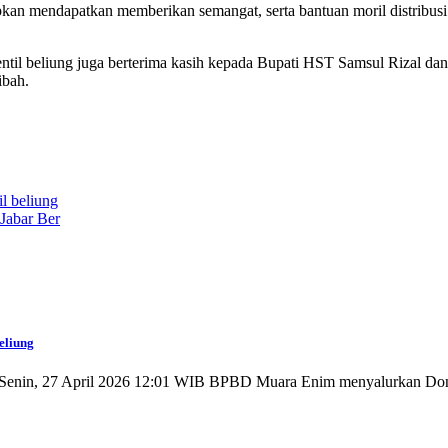
apkan mendapatkan memberikan semangat, serta bantuan moril distribus
til beliung juga berterima kasih kepada Bupati HST Samsul Rizal da
ibah.
l beliung
 Jabar Ber
eliung
ng Senin, 27 April 2026 12:01 WIB BPBD Muara Enim menyalurkan D