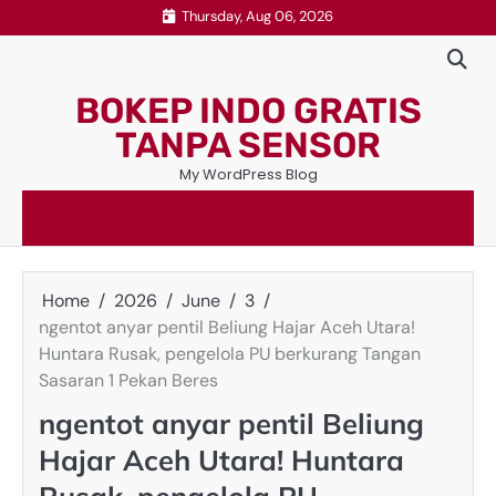
Skip
Thursday, Aug 06, 2026
to
content
BOKEP INDO GRATIS
TANPA SENSOR
My WordPress Blog
Home
2026
June
3
ngentot anyar pentil Beliung Hajar Aceh Utara!
Huntara Rusak, pengelola PU berkurang Tangan
Sasaran 1 Pekan Beres
ngentot anyar pentil Beliung
Hajar Aceh Utara! Huntara