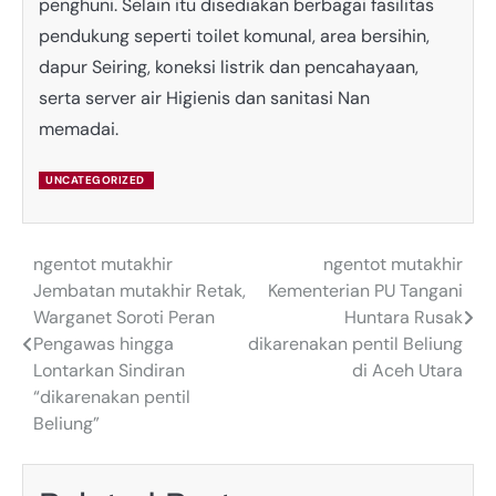
penghuni. Selain itu disediakan berbagai fasilitas
pendukung seperti toilet komunal, area bersihin,
dapur Seiring, koneksi listrik dan pencahayaan,
serta server air Higienis dan sanitasi Nan
memadai.
UNCATEGORIZED
ngentot mutakhir
ngentot mutakhir
Post
Jembatan mutakhir Retak,
Kementerian PU Tangani
navigation
Warganet Soroti Peran
Huntara Rusak
Pengawas hingga
dikarenakan pentil Beliung
Lontarkan Sindiran
di Aceh Utara
“dikarenakan pentil
Beliung”