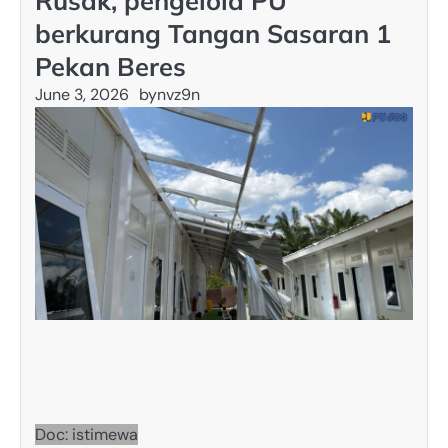
Rusak, pengelola PU
berkurang Tangan Sasaran 1
Pekan Beres
June 3, 2026
by
nvz9n
Doc: istimewa