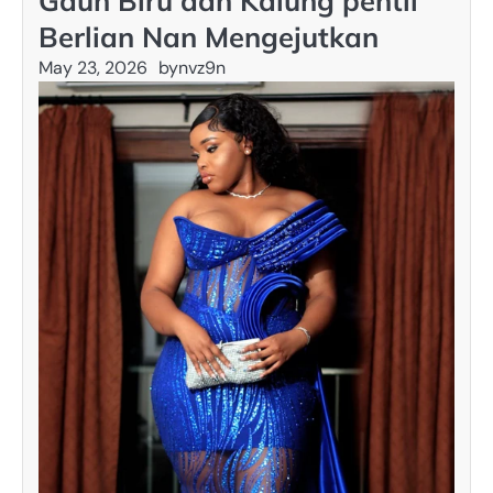
Gaun Biru dan Kalung pentil
Berlian Nan Mengejutkan
May 23, 2026
by
nvz9n