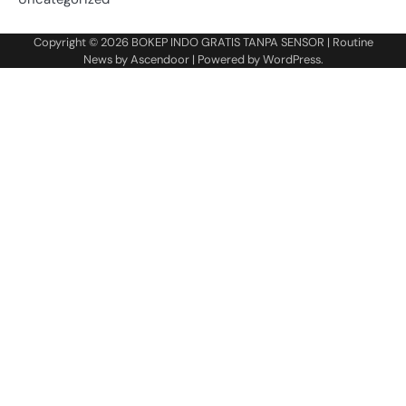
Copyright © 2026
BOKEP INDO GRATIS TANPA SENSOR
| Routine
News by
Ascendoor
| Powered by
WordPress
.