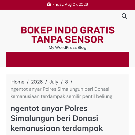
Skip
Friday, Aug 07, 2026
to
content
BOKEP INDO GRATIS
TANPA SENSOR
My WordPress Blog
Home
2026
July
8
ngentot anyar Polres Simalungun beri Donasi
kemanusiaan terdampak semilir pentil beliung
ngentot anyar Polres
Simalungun beri Donasi
kemanusiaan terdampak