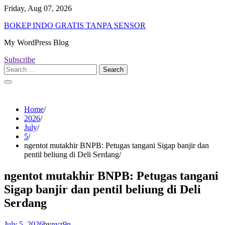
Skip
Friday, Aug 07, 2026
to
BOKEP INDO GRATIS TANPA SENSOR
content
My WordPress Blog
Subscribe
Search
for:
Home
2026
July
5
ngentot mutakhir BNPB: Petugas tangani Sigap banjir dan
pentil beliung di Deli Serdang
ngentot mutakhir BNPB: Petugas tangani
Sigap banjir dan pentil beliung di Deli
Serdang
July 5, 2026
by
nvz9n