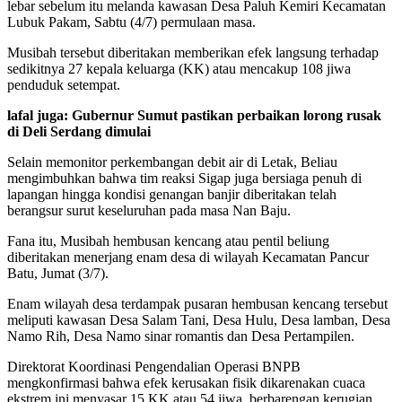
lebar sebelum itu melanda kawasan Desa Paluh Kemiri Kecamatan
Lubuk Pakam, Sabtu (4/7) permulaan masa.
Musibah tersebut diberitakan memberikan efek langsung terhadap
sedikitnya 27 kepala keluarga (KK) atau mencakup 108 jiwa
penduduk setempat.
lafal juga: Gubernur Sumut pastikan perbaikan lorong rusak
di Deli Serdang dimulai
Selain memonitor perkembangan debit air di Letak, Beliau
mengimbuhkan bahwa tim reaksi Sigap juga bersiaga penuh di
lapangan hingga kondisi genangan banjir diberitakan telah
berangsur surut keseluruhan pada masa Nan Baju.
Fana itu, Musibah hembusan kencang atau pentil beliung
diberitakan menerjang enam desa di wilayah Kecamatan Pancur
Batu, Jumat (3/7).
Enam wilayah desa terdampak pusaran hembusan kencang tersebut
meliputi kawasan Desa Salam Tani, Desa Hulu, Desa lamban, Desa
Namo Rih, Desa Namo sinar romantis dan Desa Pertampilen.
Direktorat Koordinasi Pengendalian Operasi BNPB
mengkonfirmasi bahwa efek kerusakan fisik dikarenakan cuaca
ekstrem ini menyasar 15 KK atau 54 jiwa, berbarengan kerugian