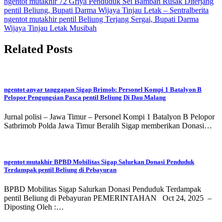
Post
ngentot mutakhir 72 Griya Penduduk Sei Bamban Rusak Diterjang
pentil Beliung, Bupati Darma Wijaya Tinjau Letak – Sentralberita
navigation
ngentot mutakhir pentil Beliung Terjang Sergai, Bupati Darma
Wijaya Tinjau Letak Musibah
Related Posts
ngentot anyar tanggapan Sigap Brimob: Personel Kompi 1 Batalyon B
Pelopor Pengungsian Pasca pentil Beliung Di Dau Malang
Jurnal polisi – Jawa Timur – Personel Kompi 1 Batalyon B Pelopor
Satbrimob Polda Jawa Timur Beralih Sigap memberikan Donasi…
ngentot mutakhir BPBD Mobilitas Sigap Salurkan Donasi Penduduk
Terdampak pentil Beliung di Pebayuran
BPBD Mobilitas Sigap Salurkan Donasi Penduduk Terdampak
pentil Beliung di Pebayuran PEMERINTAHAN Oct 24, 2025 –
Diposting Oleh :…