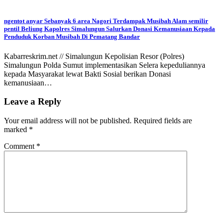
ngentot anyar Sebanyak 6 area Nagori Terdampak Musibah Alam semilir
pentil Beliung Kapolres Simalungun Salurkan Donasi Kemanusiaan Kepada
Penduduk Korban Musibah Di Pematang Bandar
Kabarreskrim.net // Simalungun Kepolisian Resor (Polres)
Simalungun Polda Sumut implementasikan Selera kepeduliannya
kepada Masyarakat lewat Bakti Sosial berikan Donasi
kemanusiaan…
Leave a Reply
Your email address will not be published.
Required fields are
marked
*
Comment
*