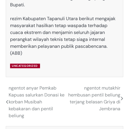
Bupati.
‎rezim Kabupaten Tapanuli Utara berikut mengajak
masyarakat hasilkan tetap waspada terhadap
cuaca ekstrem dan menjamin seluruh jajaran
perangkat wilayah teknis tetap siaga internal
memberikan pelayanan publik pascabencana.
(ABB)
UNCATEGORIZED
ngentot anyar Pemkab
ngentot mutakhir
Post
Kapuas salurkan Donasi ke
hembusan pentil beliung
navigation
korban Musibah
terjang belasan Griya di
kebakaran dan pentil
Jembrana
beliung