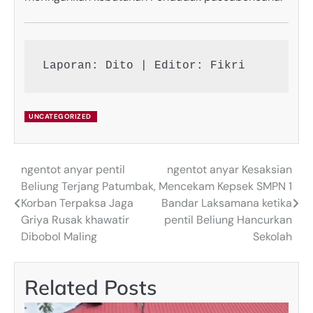
Laporan: Dito | Editor: Fikri
UNCATEGORIZED
ngentot anyar pentil
ngentot anyar Kesaksian
Post
Beliung Terjang Patumbak,
Mencekam Kepsek SMPN 1
navigation
Korban Terpaksa Jaga
Bandar Laksamana ketika
Griya Rusak khawatir
pentil Beliung Hancurkan
Dibobol Maling
Sekolah
Related Posts