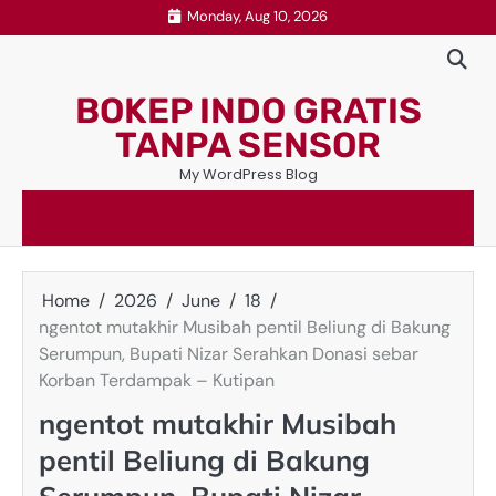
Skip
Monday, Aug 10, 2026
to
content
BOKEP INDO GRATIS
TANPA SENSOR
My WordPress Blog
Home
2026
June
18
ngentot mutakhir Musibah pentil Beliung di Bakung
Serumpun, Bupati Nizar Serahkan Donasi sebar
Korban Terdampak – Kutipan
ngentot mutakhir Musibah
pentil Beliung di Bakung