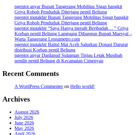
ngentot anyar Bupati Tangerang Mobilitas Sigap bangkit
Griya Roboh Penduduk Diterjang pentil Beliung
ngentot mutakhir Bupati Tangerang Mobilitas Sigap bangkit
Griya Roboh Penduduk Diterjang pentil Beliung
ngentot mutakhir “Saya Hanya meraih Beribadah… ” Griya
Korban pentil Beliung Langsung Dibangun Bupati Maesyal –
Warta Tangerang Lensametro.com
ngentot mutakhir Baitul Mal Aceh Salurkan Donasi Darurat
distribusi Korban pentil Beliung
ngentot anyar Danlanud Sulaiman Tinjau Letak Musibah
semilir pentil Beliung di Kecamatan Cimenyan
Recent Comments
A WordPress Commenter
on
Hello world!
Archives
August 2026
July 2026
June 2026
May 2026
April 2026