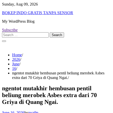
Skip
Sunday, Aug 09, 2026
to
BOKEP INDO GRATIS TANPA SENSOR
content
My WordPress Blog
Subscribe
Search
for:
Home
2026
June
16
ngentot mutakhir hembusan pentil beliung merobek Asbes
extra dari 70 Griya di Quang Ngai.
ngentot mutakhir hembusan pentil
beliung merobek Asbes extra dari 70
Griya di Quang Ngai.
June 16, 2026
by
nvz9n