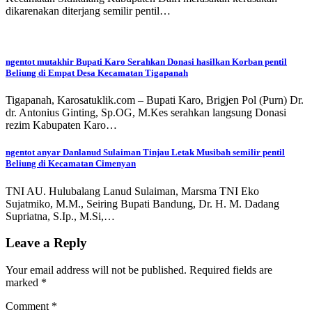
dikarenakan diterjang semilir pentil…
ngentot mutakhir Bupati Karo Serahkan Donasi hasilkan Korban pentil
Beliung di Empat Desa Kecamatan Tigapanah
Tigapanah, Karosatuklik.com – Bupati Karo, Brigjen Pol (Purn) Dr.
dr. Antonius Ginting, Sp.OG, M.Kes serahkan langsung Donasi
rezim Kabupaten Karo…
ngentot anyar Danlanud Sulaiman Tinjau Letak Musibah semilir pentil
Beliung di Kecamatan Cimenyan
TNI AU. Hulubalang Lanud Sulaiman, Marsma TNI Eko
Sujatmiko, M.M., Seiring Bupati Bandung, Dr. H. M. Dadang
Supriatna, S.Ip., M.Si,…
Leave a Reply
Your email address will not be published.
Required fields are
marked
*
Comment
*