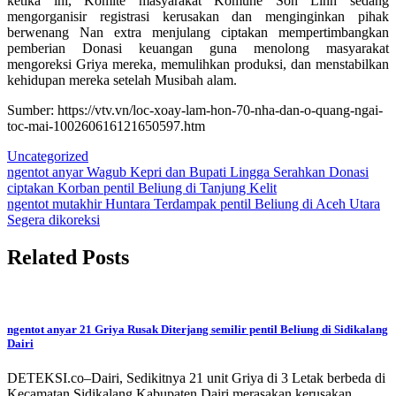
ketika ini, Komite masyarakat Komune Son Linh sedang
mengorganisir registrasi kerusakan dan menginginkan pihak
berwenang Nan extra menjulang ciptakan mempertimbangkan
pemberian Donasi keuangan guna menolong masyarakat
mengoreksi Griya mereka, memulihkan produksi, dan menstabilkan
kehidupan mereka setelah Musibah alam.
Sumber: https://vtv.vn/loc-xoay-lam-hon-70-nha-dan-o-quang-ngai-
toc-mai-100260616121650597.htm
Uncategorized
Post
ngentot anyar Wagub Kepri dan Bupati Lingga Serahkan Donasi
ciptakan Korban pentil Beliung di Tanjung Kelit
navigation
ngentot mutakhir Huntara Terdampak pentil Beliung di Aceh Utara
Segera dikoreksi
Related Posts
ngentot anyar 21 Griya Rusak Diterjang semilir pentil Beliung di Sidikalang
Dairi
DETEKSI.co–Dairi, Sedikitnya 21 unit Griya di 3 Letak berbeda di
Kecamatan Sidikalang Kabupaten Dairi merasakan kerusakan