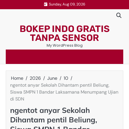
Skip
Sunday, Aug 09, 2026
to
content
BOKEP INDO GRATIS
TANPA SENSOR
My WordPress Blog
Home
2026
June
10
ngentot anyar Sekolah Dihantam pentil Beliung,
Siswa SMPN 1 Bandar Laksamana Menumpang Ujian
di SDN
ngentot anyar Sekolah
Dihantam pentil Beliung,