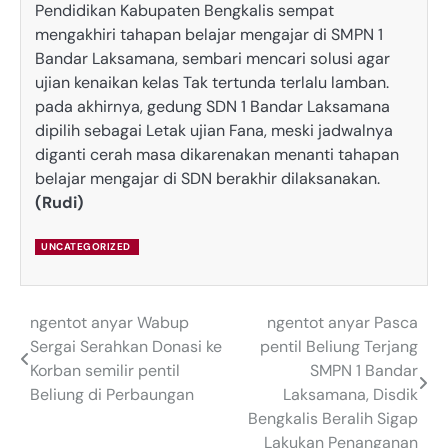
Pendidikan Kabupaten Bengkalis sempat
mengakhiri tahapan belajar mengajar di SMPN 1
Bandar Laksamana, sembari mencari solusi agar
ujian kenaikan kelas Tak tertunda terlalu lamban.
pada akhirnya, gedung SDN 1 Bandar Laksamana
dipilih sebagai Letak ujian Fana, meski jadwalnya
diganti cerah masa dikarenakan menanti tahapan
belajar mengajar di SDN berakhir dilaksanakan.
(Rudi)
UNCATEGORIZED
ngentot anyar Wabup
ngentot anyar Pasca
Post
Sergai Serahkan Donasi ke
pentil Beliung Terjang
navigation
Korban semilir pentil
SMPN 1 Bandar
Beliung di Perbaungan
Laksamana, Disdik
Bengkalis Beralih Sigap
Lakukan Penanganan