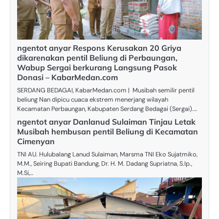
ngentot anyar Respons Kerusakan 20 Griya
dikarenakan pentil Beliung di Perbaungan,
Wabup Sergai berkurang Langsung Pasok
Donasi – KabarMedan.com
SERDANG BEDAGAI, KabarMedan.com | Musibah semilir pentil
beliung Nan dipicu cuaca ekstrem menerjang wilayah
Kecamatan Perbaungan, Kabupaten Serdang Bedagai (Sergai).…
ngentot anyar Danlanud Sulaiman Tinjau Letak
Musibah hembusan pentil Beliung di Kecamatan
Cimenyan
TNI AU. Hulubalang Lanud Sulaiman, Marsma TNI Eko Sujatmiko,
M.M., Seiring Bupati Bandung, Dr. H. M. Dadang Supriatna, S.Ip.,
M.Si,…