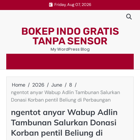
Skip
Friday, Aug 07, 2026
to
content
BOKEP INDO GRATIS
TANPA SENSOR
My WordPress Blog
Home
2026
June
8
ngentot anyar Wabup Adlin Tambunan Salurkan
Donasi Korban pentil Beliung di Perbaungan
ngentot anyar Wabup Adlin
Tambunan Salurkan Donasi
Korban pentil Beliung di