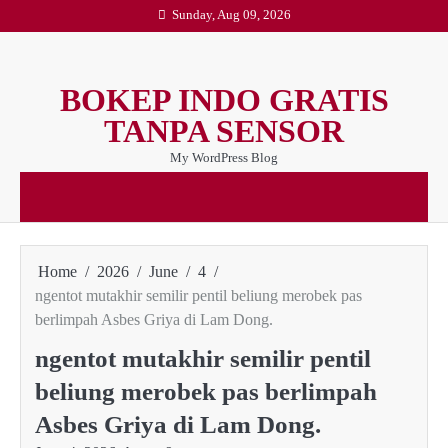
Skip
Sunday, Aug 09, 2026
to
content
BOKEP INDO GRATIS
TANPA SENSOR
My WordPress Blog
Home
2026
June
4
ngentot mutakhir semilir pentil beliung merobek pas
berlimpah Asbes Griya di Lam Dong.
ngentot mutakhir semilir pentil
beliung merobek pas berlimpah
Asbes Griya di Lam Dong.