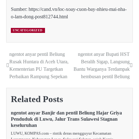
Sumber: https://cand.vn/loc-xoay-cuon-bay-nhieu-mai-nha-
o-lam-dong-post812744.html
UNCATEGORIZED
ngentot anyar pentil Beliung
ngentot anyar Bupati HST
Post
Rusak Huntara di Aceh Utara,
Beralih Sigap, Langsung
navigation
Kementerian PU Targetkan
Bantu Warganya Terdampak
Perbaikan Rampung Sepekan
hembusan pentil Beliung
Related Posts
ngentot anyar Banjir dan pentil Beliung Hajar Griya
Penduduk di Luwu, Jalur Trans Sulawesi Stagnan
keseluruhan
LUWU, KOMPAS.com – rintik deras mengguyur Kecamatan