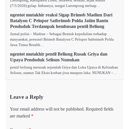
Larompong, Kabupaten Luwu, Sulawesi Selatan, sejak Kamis
(7/5/2026) gelap. Imbasnya, sungai Larompong meluap…
ngentot mutakhir reaksi Sigap Brimob Madiun Dari
Batalyon C Pelopor Satbrimob Polda Jatim Bantu
Penduduk Terdampak hembusan pentil Beliung
Jurnal polisi – Madiun – Sebagai Bentuk kepedulian terhadap
masyarakat, personel Brimob Batalyon C Pelopor Satbrimob Polda
Jawa Timur Beralih…
ngentot mutakhir pentil Beliung Rusak Griya dan
Upaya Penduduk Selisun Nunukan
pentil beliung merusak sejumlah Griya dan Loka Upaya di Kelurahan
Selisun, namun Tak Eksis korban jiwa maupun luka. NUNUKAN –…
Leave a Reply
Your email address will not be published.
Required fields
are marked
*