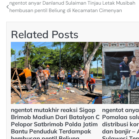
ngentot anyar Danlanud Sulaiman Tinjau Letak Musibah
Post
hembusan pentil Beliung di Kecamatan Cimenyan
navigation
Related Posts
ngentot mutakhir reaksi Sigap
ngentot anya
Brimob Madiun Dari Batalyon C
Pomalaa sal
Pelopor Satbrimob Polda Jatim
distribusi ko
Bantu Penduduk Terdampak
dan banjir 
hembusan pentil Beliung
Sulawesi Te