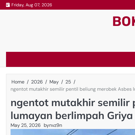
Skip
Friday, Aug 07, 2026
to
BO
content
Home
2026
May
25
ngentot mutakhir semilir pentil beliung merobek Asbes 
ngentot mutakhir semilir
lumayan berlimpah Griya 
May 25, 2026
by
nvz9n