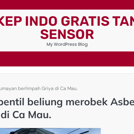
KEP INDO GRATIS TA
SENSOR
My WordPress Blog
lumayan berlimpah Griya di Ca Mau.
 pentil beliung merobek Asb
di Ca Mau.