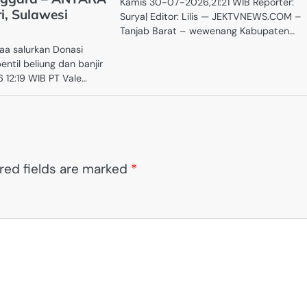
Kamis 30-07-2026,21:21 WIB Reporter:
i, Sulawesi
Surya| Editor: Lilis — JEKTVNEWS.COM –
Tanjab Barat – wewenang Kabupaten…
aa salurkan Donasi
pentil beliung dan banjir
6 12:19 WIB PT Vale…
red fields are marked
*