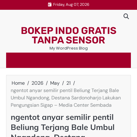
Skip
Friday, Aug 07, 2026
to
content
BOKEP INDO GRATIS
TANPA SENSOR
My WordPress Blog
Home
2026
May
21
ngentot anyar semilir pentil Beliung Terjang Bale
Umbul Ngandong, Destana Sardonoharjo Lakukan
Pengungsian Sigap – Media Center Sembada
ngentot anyar semilir pentil
Beliung Terjang Bale Umbul