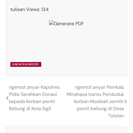
tulisan Views:
134
UNCATEGORIZED
ngentot anyar ‎Kapolres
ngentot anyar Pemkab
Post
Pidie Serahkan Donasi
Minahasa bantu Penduduk
navigation
kepada Korban pentil
korban Musibah semilir
Beliung di Kota Sigli ‎
pentil beliung di Desa
Totolan