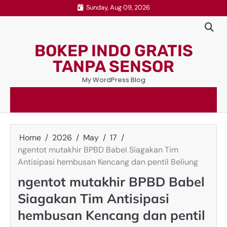
Skip
Sunday, Aug 09, 2026
to
content
BOKEP INDO GRATIS
TANPA SENSOR
My WordPress Blog
Home
2026
May
17
ngentot mutakhir BPBD Babel Siagakan Tim
Antisipasi hembusan Kencang dan pentil Beliung
ngentot mutakhir BPBD Babel
Siagakan Tim Antisipasi
hembusan Kencang dan pentil