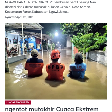
NGAWI, KANALINDONESIA.COM: hembusan pentil beliung Nan
disertai rintik deras merusak puluhan Griya di Desa Semen,
Kecamatan Paron, Kabupaten Ngawi, Jawa…
by
nvz9n
April 23, 2026
UNCATEGORIZED
ngentot mutakhir Cuaca Ekstrem