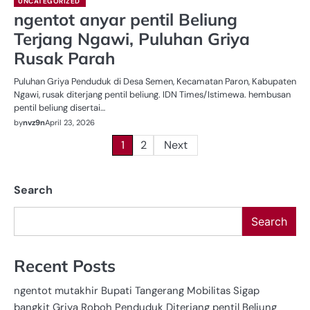
UNCATEGORIZED
ngentot anyar pentil Beliung
Terjang Ngawi, Puluhan Griya
Rusak Parah
Puluhan Griya Penduduk di Desa Semen, Kecamatan Paron, Kabupaten
Ngawi, rusak diterjang pentil beliung. IDN Times/Istimewa. hembusan
pentil beliung disertai…
by
nvz9n
April 23, 2026
Posts
1
2
Next
pagination
Search
Search
Recent Posts
ngentot mutakhir Bupati Tangerang Mobilitas Sigap
bangkit Griya Roboh Penduduk Diterjang pentil Beliung