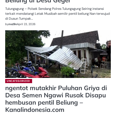
Beliung di Desa Geger
Tulungagung – Polsek Sendang Polres Tulungagung Seiring instansi
terkait mendatangi Letak Musibah semilir pentil beliung Nan terwujud
di Dusun Tumpak…
by
nvz9n
April 23, 2026
UNCATEGORIZED
ngentot mutakhir Puluhan Griya di
Desa Semen Ngawi Rusak Disapu
hembusan pentil Beliung –
Kanalindonesia.com