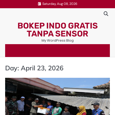
Skip
Saturday, Aug 08, 2026
to
content
BOKEP INDO GRATIS
TANPA SENSOR
My WordPress Blog
Day:
April 23, 2026