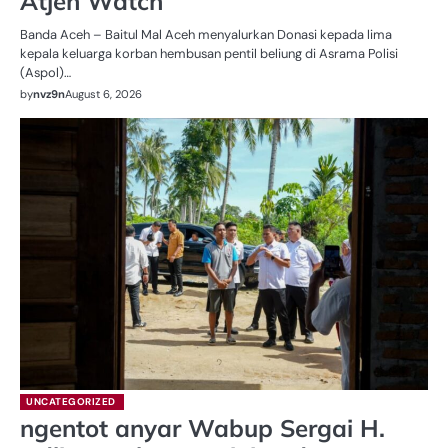
Atjeh Watch
‎Banda Aceh – Baitul Mal Aceh menyalurkan Donasi kepada lima
kepala keluarga korban hembusan pentil beliung di Asrama Polisi
(Aspol)…
by
nvz9n
August 6, 2026
UNCATEGORIZED
ngentot anyar Wabup Sergai H.