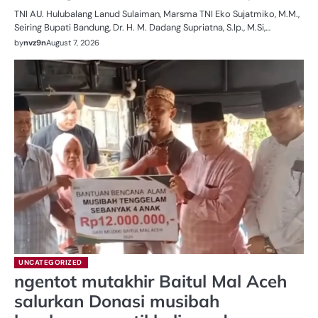
TNI AU. Hulubalang Lanud Sulaiman, Marsma TNI Eko Sujatmiko, M.M.,
Seiring Bupati Bandung, Dr. H. M. Dadang Supriatna, S.Ip., M.Si,…
by
nvz9n
August 7, 2026
UNCATEGORIZED
ngentot mutakhir Baitul Mal Aceh
salurkan Donasi musibah