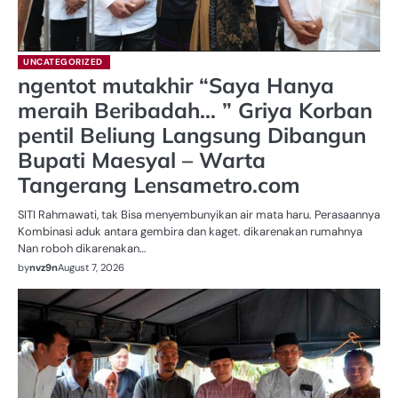
UNCATEGORIZED
ngentot mutakhir “Saya Hanya
meraih Beribadah… ” Griya Korban
pentil Beliung Langsung Dibangun
Bupati Maesyal – Warta
Tangerang Lensametro.com
SITI Rahmawati, tak Bisa menyembunyikan air mata haru. Perasaannya
Kombinasi aduk antara gembira dan kaget. dikarenakan rumahnya
Nan roboh dikarenakan…
by
nvz9n
August 7, 2026